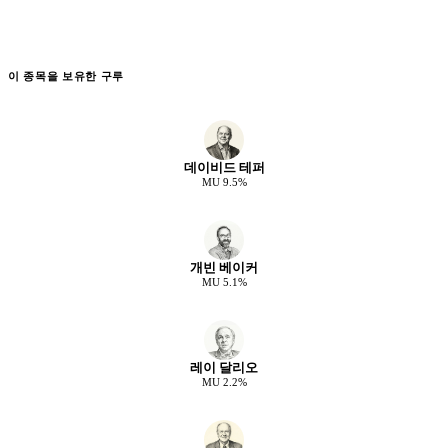
이 종목을 보유한 구루
데이비드 테퍼
MU
9.5
%
개빈 베이커
MU
5.1
%
레이 달리오
MU
2.2
%