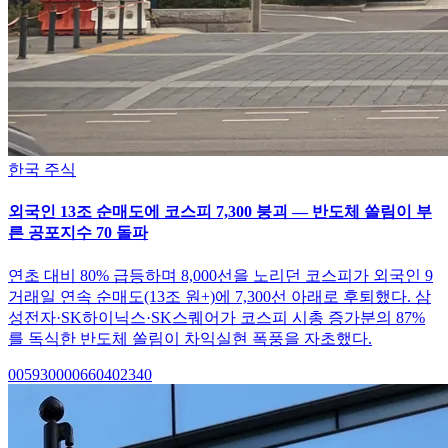
한국 주식
외국인 13조 순매도에 코스피 7,300 붕괴 — 반도체 쏠림이 부
른 공포지수 70 돌파
연초 대비 80% 급등하며 8,000선을 노리던 코스피가 외국인 9
거래일 연속 순매도(13조 원+)에 7,300선 아래로 후퇴했다. 삼
성전자·SK하이닉스·SK스퀘어가 코스피 시총 증가분의 87%
를 독식한 반도체 쏠림이 차익실현 폭풍을 자초했다.
005930
000660
402340