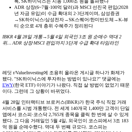
록, SK하이닉스는 시총 1,000조 원을 돌파했다
ADR 상장(6~7월·100억 달러)과 MSCI 선진국 편입(2028
년 자금 유입)이 수급 확대의 2·3단계이며, 삼성증권
→SK하이닉스/삼성전자→SK스퀘어/한미반도체→K-뷰
티 순으로 4개 층위 수혜주가 정리된다
IBKR 4월 28일 개통→5월 4일 외국인 3조 원 순매수 역대 2
위… ADR 상장·MSCI 편입까지 3단계 수급 확대 타임라인
레딧 r/ValueInvesting에 조용히 올라온 게시글 하나가 화제가
됐다. "SK하이닉스에 투자하는 방법이 있나요?" 댓글에는
EWY
(한국 ETF) 이야기가 나왔다. 직접 살 방법이 없었기 때문
이다. 그런데 그 상황이 바뀌었다.
4월 28일 인터랙티브 브로커스(IBKR)가 한국 주식 직접 거래
서비스를 시범 개통했다. 전 세계 140개국 1,400만 고객이 단일
앱에서 코스피·코스닥 2,765개 종목을 클릭 한 번에 살 수 있게
됐다. 그 다음 거래일인 5월 4일, 외국인이 코스피에서 3조 183
억 원을 순매수했다. 역대 두 번째 규모다. 코스피는