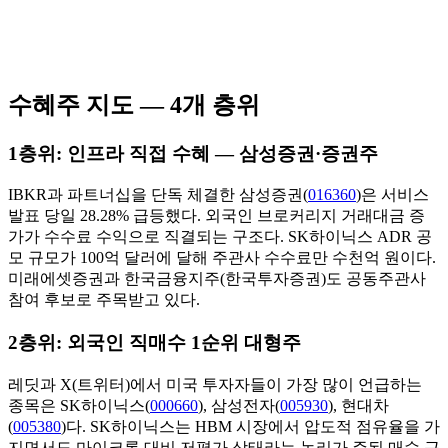
수혜주 지도 — 4개 층위
1층위: 인프라 직접 수혜 — 삼성증권·증권주
IBKR과 파트너십을 단독 체결한 삼성증권(
016360
)은 서비스
발표 당일 28.28% 급등했다. 외국인 브로커리지 거래대금 증
가가 수수료 수익으로 직결되는 구조다. SK하이닉스 ADR 공
모 규모가 100억 달러에 달해 주관사 수수료만 수천억 원이다.
미래에셋증권과 한국금융지주(한국투자증권)도 공동주관사
참여 후보로 주목받고 있다.
2층위: 외국인 직매수 1순위 대형주
레딧과 X(트위터)에서 미국 투자자들이 가장 많이 언급하는
종목은 SK하이닉스(
000660
), 삼성전자(
005930
), 현대차
(
005380
)다. SK하이닉스는 HBM 시장에서 압도적 점유율을 가
지면서도 마이크론 대비 저평가 상태라는 논리가 주된 매수 근