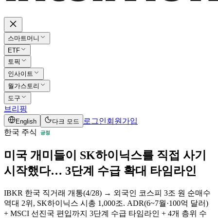
스마트머니
ETF
토픽
인사이트
월가스토리
도구
브리핑
로그인
회원가입
English
다크 모드
한국 주식
긍정
미국 개미들이 SK하이닉스를 직접 사기
시작했다… 3단계 수급 확대 타임라인
IBKR 한국 직거래 개통(4/28) → 외국인 코스피 3조 원 순매수
역대 2위, SK하이닉스 시총 1,000조. ADR(6~7월·100억 달러)
+ MSCI 선진국 편입까지 3단계 수급 타임라인 + 4개 층위 수