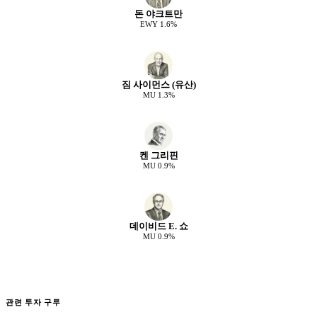
돈 야크트만
EWY
1.6
%
짐 사이먼스 (유산)
MU
1.3
%
켄 그리핀
MU
0.9
%
데이비드 E. 쇼
MU
0.9
%
관련 투자 구루