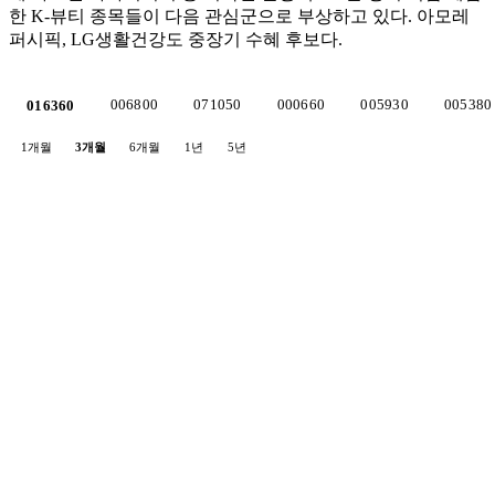
한 K-뷰티 종목들이 다음 관심군으로 부상하고 있다. 아모레
퍼시픽, LG생활건강도 중장기 수혜 후보다.
006800
071050
000660
005930
005380
016360
1개월
3개월
6개월
1년
5년