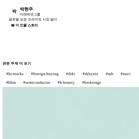
박현주
박
미래에셋그룹
글로벌 성장·프라이빗 시장 빌더
📖 이 인물 스토리
관련 주제 더 보기
#
kr-stocks
#
foreign-buying
#
ibkr
#
skhynix
#
adr
#
msci
#
hbm
#
semiconductor
#
k-beauty
#
brokerage