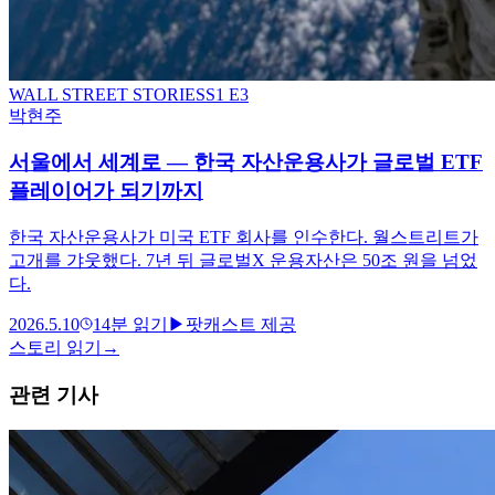
WALL STREET STORIES
S
1
E3
박현주
서울에서 세계로 — 한국 자산운용사가 글로벌 ETF
플레이어가 되기까지
한국 자산운용사가 미국 ETF 회사를 인수한다. 월스트리트가
고개를 갸웃했다. 7년 뒤 글로벌X 운용자산은 50조 원을 넘었
다.
2026.5.10
14
분 읽기
▶
팟캐스트 제공
스토리 읽기
→
관련 기사