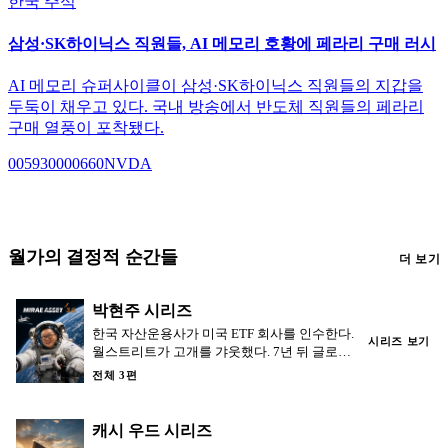
한국 주식
삼성·SK하이닉스 직원들, AI 메모리 호황에 페라리 구매 러시
AI 메모리 슈퍼사이클이 삼성·SK하이닉스 직원들의 지갑을
두둑이 채우고 있다. 국내 방송에서 반도체 직원들의 페라리
구매 열풍이 포착됐다.
005930
000660
NVDA
월가의 결정적 순간들
더 보기
박현주 시리즈
한국 자산운용사가 미국 ETF 회사를 인수한다.
시리즈 보기
월스트리트가 고개를 갸웃했다. 7년 뒤 글로벌
X 운용자산은 50조 원을 넘었다.
전체 3편
캐시 우드 시리즈