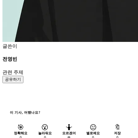
글쓴이
전영빈
관련 주제
공유하기
이 기사, 어땠나요?
🎯
😮
🤷
😐
🔖
정확해요
놀라워요
모르겠어
별로예요
저장
0
0
0
0
요