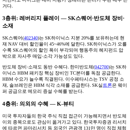
거다.
3층위: 레버리지 플레이 — SK스퀘어·반도체 장비·
소재
SK스퀘어(
402340
)는 SK하이닉스 지분 20%를 보유하는데 현
재 NAV 대비 할인율이 45~46%에 달한다. SK하이닉스가 오를
수록 SK스퀘어의 할인 폭이 부각되며 행동주의 헤지펀드 압
박으로 자사주 매입·소각 가능성도 있다.
반도체 장비·소재도 동반 수혜다. 한미반도체(
042700
)는 SK하
이닉스 HBM 패키징 핵심 장비인 TC본더를 독점 공급한다.
HBM 수요가 늘수록 직결된다. 이수페타시스는 TSV 공정 소
재, 솔브레인은 HBM 식각 소재를 공급한다. SK실
트론
은 웨이
퍼 공급으로 메모리 증설 수혜를 받는다.
4층위: 의외의 수혜 — K-뷰티
미국 투자자들의 한국 주식 직접 접근이 가능해지면서 반도체
이외 종목으로도 관심이 옮겨가고 있다. 한국투자증권 리서치
에 따르면 파마리서치 등 외국인 관광객 131만 명이 직접 체험