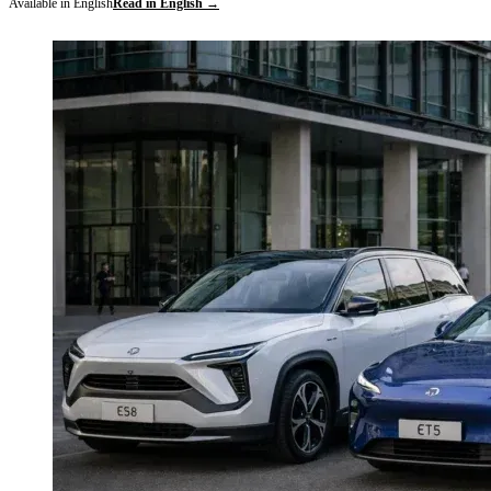
Available in English
Read in English →