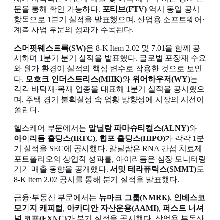
문을 통해 확인 가능하다.
포티브(FTV)
역시 동일 공시
항목으로 1분기 실적을 발표했으며, 산업용 소프트웨어·
계측 사업 부문의 성과가 주목된다.
스머핏웨스트록(SW)
은 8-K Item 2.02 및 7.01을 함께 공
시하며 1분기 분기 실적을 발표했다. 글로벌 포장재 수요
와 원가 환경이 실적의 핵심 변수로 작용한 것으로 보인
다.
모호크 인더스트리스(MHK)
와
위어하우저(WY)
는
각각 바닥재·목재 업종을 대표해 1분기 실적을 공시했으
며, 주택 경기 불확실성 속 업황 방향성에 시장의 시선이
쏠린다.
헬스케어 부문에서는
알닐람 파마슈티컬스(ALNY)
와
아이리듬 홀딩스(IRTC)
,
힙포 홀딩스(HIPO)
가 각각 1분
기 실적을 SEC에 공시했다. 알닐람은 RNA 간섭 치료제
포트폴리오의 상업적 성과를, 아이리듬은 심장 모니터링
기기 매출 동향을 공개했다.
서밋 테라퓨틱스(SMMT)
도
8-K Item 2.02 공시를 통해 분기 실적을 발표했다.
금융·부동산 부문에서는
뉴마크 그룹(NMRK)
,
인베스코
모기지 캐피털
,
아카디안 자산운용(AAMI)
,
퍼스트 내셔
널 코프(FXNC)
가 분기 실적을 공시했다. 상업용 부동산