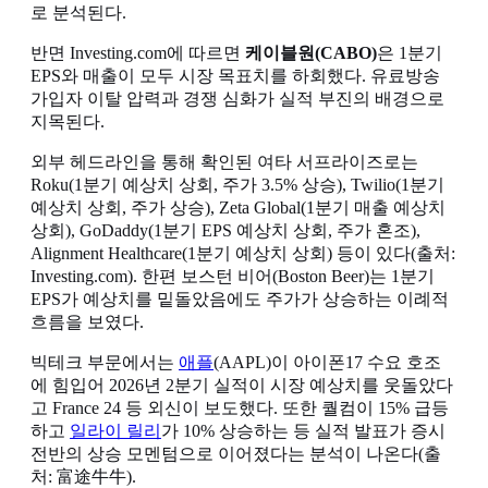
로 분석된다.
반면 Investing.com에 따르면
케이블원(CABO)
은 1분기
EPS와 매출이 모두 시장 목표치를 하회했다. 유료방송
가입자 이탈 압력과 경쟁 심화가 실적 부진의 배경으로
지목된다.
외부 헤드라인을 통해 확인된 여타 서프라이즈로는
Roku(1분기 예상치 상회, 주가 3.5% 상승), Twilio(1분기
예상치 상회, 주가 상승), Zeta Global(1분기 매출 예상치
상회), GoDaddy(1분기 EPS 예상치 상회, 주가 혼조),
Alignment Healthcare(1분기 예상치 상회) 등이 있다(출처:
Investing.com). 한편 보스턴 비어(Boston Beer)는 1분기
EPS가 예상치를 밑돌았음에도 주가가 상승하는 이례적
흐름을 보였다.
빅테크 부문에서는
애플
(AAPL)이 아이폰17 수요 호조
에 힘입어 2026년 2분기 실적이 시장 예상치를 웃돌았다
고 France 24 등 외신이 보도했다. 또한 퀄컴이 15% 급등
하고
일라이 릴리
가 10% 상승하는 등 실적 발표가 증시
전반의 상승 모멘텀으로 이어졌다는 분석이 나온다(출
처: 富途牛牛).