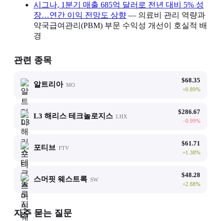
시그나, 1분기 매출 685억 달러로 전년 대비 5% 성
장…연간 이익 전망도 상향
— 의료비 관리 역량과
약국급여관리(PBM) 부문 수익성 개선이 호실적 배
경
관련 종목
$
68.35
알트리아
MO
+
0.89
%
$
286.67
L3 해리스 테크놀로지스
LHX
−
0.99
%
$
61.71
포티브
FTV
+
1.38
%
$
48.28
스머핏 웨스트록
SW
+
2.88
%
자주 묻는 질문