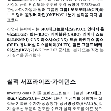
시장의 금리 민감도와 수수료 수익 동향이 투자자들의
관심사다. 자동차 딜러 그룹인
그룹1 오토모티브(GPI)
와
보트 딜러
원워터 마린(ONEW)
도 1분기 실적을 각각 발
표했다.
산업재 분야에서는
SPX테크놀로지스(SPXC)
,
인티저 홀
딩스(ITGR)
,
벨든(BDC)
,
케이블원(CABO)
,
리미니 스트
리트(RMNI)
,
CNX 리소시스(CNX)
,
드림 파인더스 홈스
(DFH)
,
유니버설 디스플레이(OLED)
,
힐튼 그랜드 베케
이션스(HGV)
가 8-K Item 2.02 공시로 1분기 또는 직전 분
기 실적을 공개했다.
실적 서프라이즈·가이던스
Investing.com 어닝콜 트랜스크립트에 따르면,
SPX테크
놀로지스(SPXC)
는 2026년 1분기 예상치를 상회하는 실
적을 기록해 주가가 상승했다. 냉난방공조(HVAC) 및 감
지 솔루션 부문의 견조한 수요가 실적 호조를 이끈 것으