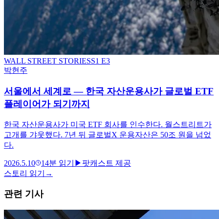
WALL STREET STORIES
S
1
E3
박현주
서울에서 세계로 — 한국 자산운용사가 글로벌 ETF
플레이어가 되기까지
한국 자산운용사가 미국 ETF 회사를 인수한다. 월스트리트가
고개를 갸웃했다. 7년 뒤 글로벌X 운용자산은 50조 원을 넘었
다.
2026.5.10
14
분 읽기
▶
팟캐스트 제공
스토리 읽기
→
관련 기사