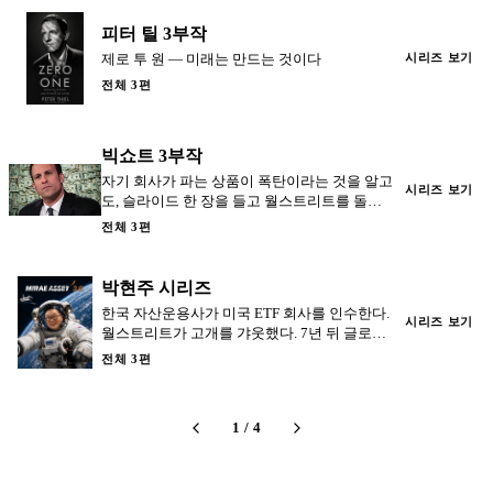
피터 틸 3부작
제로 투 원 — 미래는 만드는 것이다
시리즈 보기
전체 3편
빅쇼트 3부작
자기 회사가 파는 상품이 폭탄이라는 것을 알고
시리즈 보기
도, 슬라이드 한 장을 들고 월스트리트를 돌아
다닌 남자. 그렉 리프먼 — 빅쇼트의 세일즈맨.
전체 3편
박현주 시리즈
한국 자산운용사가 미국 ETF 회사를 인수한다.
시리즈 보기
월스트리트가 고개를 갸웃했다. 7년 뒤 글로벌
X 운용자산은 50조 원을 넘었다.
전체 3편
1
/
4