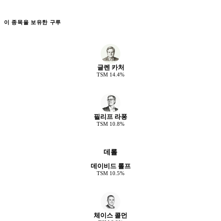
이 종목을 보유한 구루
글렌 카처
TSM
14.4
%
필리프 라퐁
TSM
10.8
%
데롤
데이비드 롤프
TSM
10.5
%
체이스 콜먼