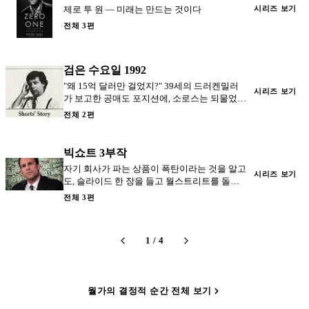
제로 투 원 — 미래는 만드는 것이다
시리즈 보기
전체 3편
검은 수요일 1992
"왜 15억 달러만 걸었지?" 39세의 드러켄밀러
시리즈 보기
가 보고한 공매도 포지션에, 소로스는 되물었
다. 인생 최대의 베팅을 결정하기 직전 72시간
전체 2편
의 기록.
빅쇼트 3부작
자기 회사가 파는 상품이 폭탄이라는 것을 알고
시리즈 보기
도, 슬라이드 한 장을 들고 월스트리트를 돌아
다닌 남자. 그렉 리프먼 — 빅쇼트의 세일즈맨.
전체 3편
1
/
4
월가의 결정적 순간 전체 보기