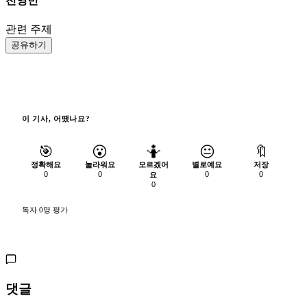
전영빈
관련 주제
공유하기
이 기사, 어땠나요?
🎯
😮
🤷
😐
🔖
정확해요
놀라워요
모르겠어
별로예요
저장
0
0
0
0
요
0
독자 0명 평가
댓글