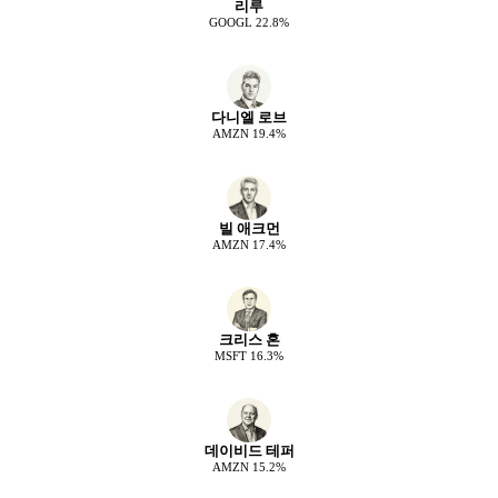
리루
GOOGL
22.8
%
다니엘 로브
AMZN
19.4
%
빌 애크먼
AMZN
17.4
%
크리스 혼
MSFT
16.3
%
데이비드 테퍼
AMZN
15.2
%