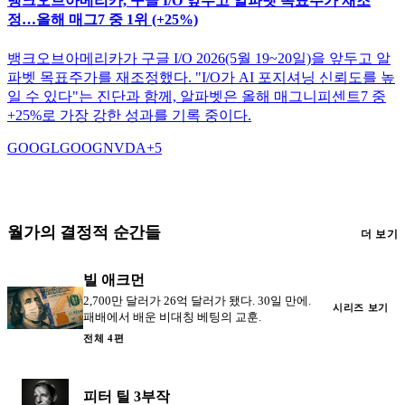
뱅크오브아메리카, 구글 I/O 앞두고 알파벳 목표주가 재조
정…올해 매그7 중 1위 (+25%)
뱅크오브아메리카가 구글 I/O 2026(5월 19~20일)을 앞두고 알
파벳 목표주가를 재조정했다. "I/O가 AI 포지셔닝 신뢰도를 높
일 수 있다"는 진단과 함께, 알파벳은 올해 매그니피센트7 중
+25%로 가장 강한 성과를 기록 중이다.
GOOGL
GOOG
NVDA
+
5
월가의 결정적 순간들
더 보기
빌 애크먼
2,700만 달러가 26억 달러가 됐다. 30일 만에.
시리즈 보기
패배에서 배운 비대칭 베팅의 교훈.
전체 4편
피터 틸 3부작