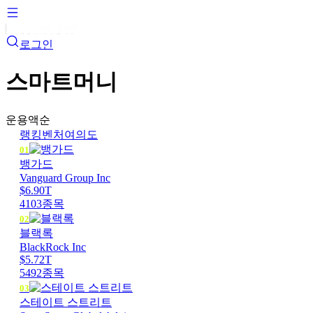
로그인
스마트머니
운용액순
랭킹
벤처
여의도
01
뱅가드
Vanguard Group Inc
$6.90T
4103
종목
02
블랙록
BlackRock Inc
$5.72T
5492
종목
03
스테이트 스트리트