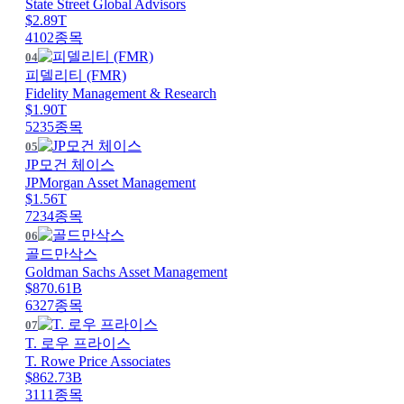
State Street Global Advisors
$2.89T
4102
종목
04
피델리티 (FMR)
Fidelity Management & Research
$1.90T
5235
종목
05
JP모건 체이스
JPMorgan Asset Management
$1.56T
7234
종목
06
골드만삭스
Goldman Sachs Asset Management
$870.61B
6327
종목
07
T. 로우 프라이스
T. Rowe Price Associates
$862.73B
3111
종목